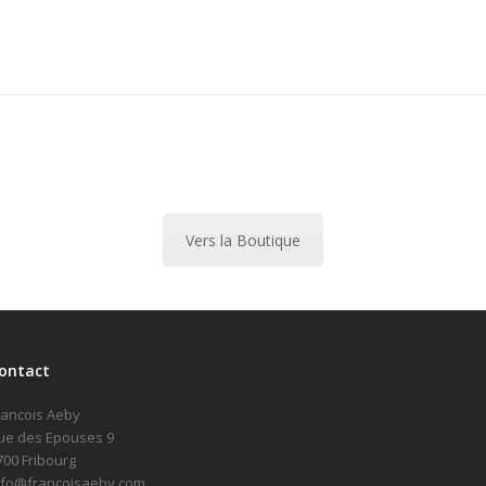
Vers la Boutique
ontact
rancois Aeby
ue des Epouses 9
700 Fribourg
nfo@francoisaeby.com