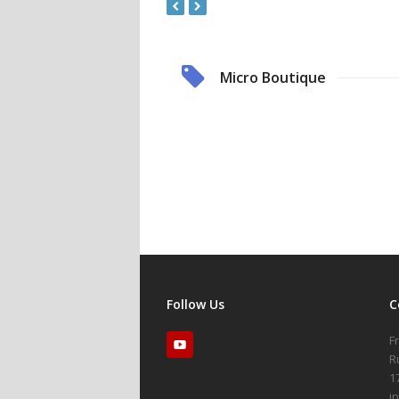
Micro Boutique
Follow Us
C
F
R
1
i