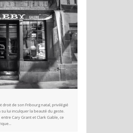
François Aeby
t droit de son Fribourg natal, privilégié
Voilà un plasticien qui nou
a su lui inculquer la beauté du geste.
par un père artiste-peintr
entre Cary Grant et Clark Gable, ce
Doté d’un physique à mi-c
ique...
dernier a voulu conquérir 