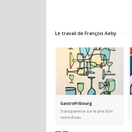
Le travail de François Aeby
ealer Company
GastroFribourg
Side Up Production
Transparence sur le prix d’un
verre d’eau