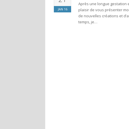
Après une longue gestation et 
JAN
16
plaisir de vous présenter m
de nouvelles créations et d’a
temps, je…
François Aeby
n Fribourg natal, privilégié
Voilà un plasticien qui nous vient droit
lquer la beauté du geste.
par un père artiste-peintre qui a su lu
rant et Clark Gable, ce
Doté d’un physique à mi-chemin entre 
dernier a voulu conquérir l’Amérique..