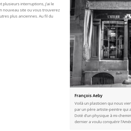
plusieurs interruptions, j’ai le
on nouveau site ou vous trouverez
utres plus anciennes. Au fil du
François Aeby
 de son Fribourg natal, privilégié
Voilà un plasticien qui nous vien
i inculquer la beauté du geste.
par un père artiste-peintre qui 
Cary Grant et Clark Gable, ce
Doté d’un physique à mi-chemin 
.
dernier a voulu conquérir l’Amér