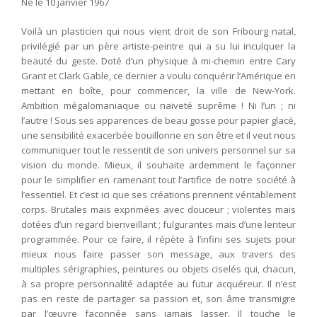
Né le 10 janvier 1967
Voilà un plasticien qui nous vient droit de son Fribourg natal,
privilégié par un père artiste-peintre qui a su lui inculquer la
beauté du geste. Doté d’un physique à mi-chemin entre Cary
Grant et Clark Gable, ce dernier a voulu conquérir l’Amérique en
mettant en boîte, pour commencer, la ville de New-York.
Ambition mégalomaniaque ou naïveté suprême ! Ni l’un ; ni
l’autre ! Sous ses apparences de beau gosse pour papier glacé,
une sensibilité exacerbée bouillonne en son être et il veut nous
communiquer tout le ressentit de son univers personnel sur sa
vision du monde. Mieux, il souhaite ardemment le façonner
pour le simplifier en ramenant tout l’artifice de notre société à
l’essentiel. Et c’est ici que ses créations prennent véritablement
corps. Brutales mais exprimées avec douceur ; violentes mais
dotées d’un regard bienveillant ; fulgurantes mais d’une lenteur
programmée. Pour ce faire, il répète à l’infini ses sujets pour
mieux nous faire passer son message, aux travers des
multiples sérigraphies, peintures ou objets ciselés qui, chacun,
à sa propre personnalité adaptée au futur acquéreur. Il n’est
pas en reste de partager sa passion et, son âme transmigre
par l’œuvre façonnée sans jamais lasser. Il touche le