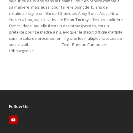
séjour de deux ans dans la Pomme. Pour en rendre compte à
sa manière, mais aussi pour faire le point de 15 ans de
création, il signe un film de 30 minutes
Aeby Swiss Artist, New
York in a box
, avec le vidéaste
Brian Tornay
. L’histoire policière
factice, dans laquelle il est un des protagonistes, est un
prétexte pour se mettre à nu, évoquer le statut difficile d’artiste
comme celui de présenter en filigrane les multiples facettes de
son travail.
Text : Banque Cantonale
Fribourgeoise
Follow Us