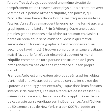
l’artiste
Teddy Aeby
, avec lequel une même vivacité de
tempérament et une ressemblance physique s’accentuent avec
le temps et le peintre
Armand Niquille
, son parrain, qui
l’accueillait avec bienveillance lors de ses fréquentes visites à
l’atelier. L’un et l’autre marquent le jeune homme formé aux arts
graphiques dans l’atelier
Prin
à Fribourg. Outre une passion
pour les grands espaces et la pêche au saumon en Alaska, il
hérite du premier un sens évident du dessin qu’il met au
service de son travail de graphiste. Il est reconnaissant au
second de l’avoir incité à trouver son propre langage artistique,
mais il l’avoue, le fait d’avoir observé si souvent
Armand
Niquille
entamer une toile par une construction de lignes
orthogonales n’a pas été sans importance sur son propre
travail.
François Aeby
est un créateur atypique : sérigraphies, objets
d’art, mobilier et vitraux qui sortent de son atelier sis rue des
Epouses à Fribourg y sont exécutés jusque dans leurs finitions.
Inventeur de concepts, il se met à l’épreuve de les réaliser lui-
même. Créer, de A à Z, des œuvres d’arts appliqués est le credo
de cet artiste qui revendique son indépendance. Ainsi l’édition
de 50 exemplaires de
New York in a box
(2007) précède un