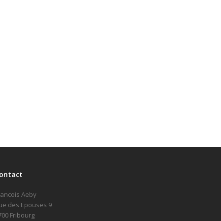
ontact
rancois Aeby
ue des Epouses 9
700 Fribourg